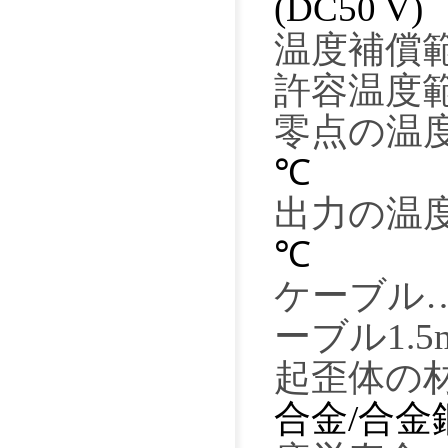
(DC50 V)
温度補償
許容温度
零点の温
℃
出力の温
℃
ケーブル
ーブル
1.5
起歪体の
合金
/合金