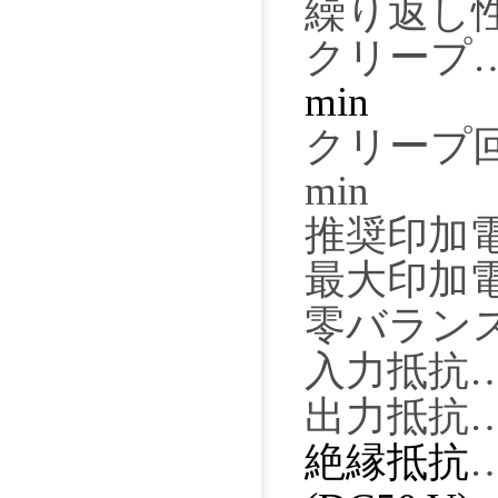
繰り返し
クリープ
min
クリープ
min
推奨印加
最大印加
零バラン
入力
抵抗
出力
抵抗
絶縁抵抗