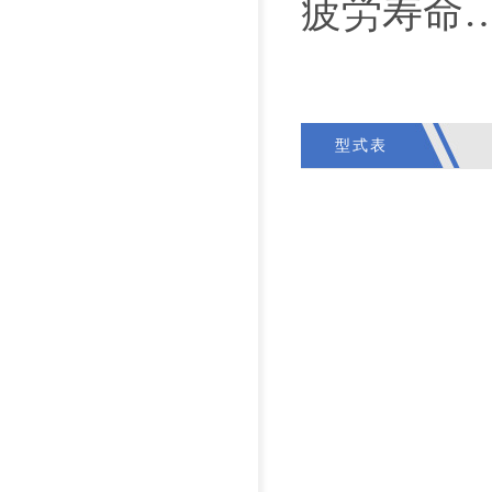
疲労寿命
型式表