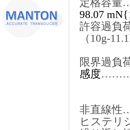
定格容量
98.07
m
N{
許容過負
（10g-11.
500 %
限界過負
感度
……
非直線性
ヒステリ